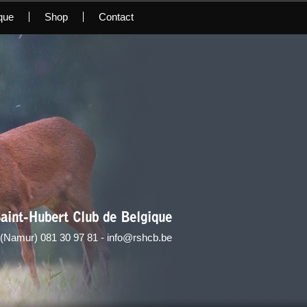
que
Shop
Contact
aint-Hubert Club de Belgique
 (Namur) 081 30 97 81 - info@rshcb.be