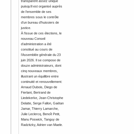
transparent assez unique
puisqu’il est organisé auprès
de l’ensemble de ses
membres sous le contrôle
d’un bureau d’huissiers de
justice.
À l’issue de ces élections, le
nouveau Conseil
d’administration a été
constitué au cours de
l’Assemblée générale du 23
juin 2026. Il se compose de
douze administrateurs, dont
cinq nouveaux membres,
illustrant un équilibre entre
continuité et renouvellement:
Arnaud Dubois, Diego de
Fierlant, Bertrand de
Liedekerke, Jean-Christophe
Delatte, Serge Fallon, Gaëtan
Jamar, Thierry Lamarche,
Julie Leclercq, Benoît Petit,
Manu Poswick, Tanguy de
Radzitzky, Adrien van Maele.