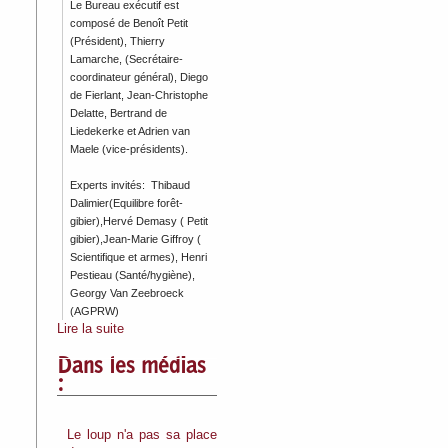
Le Bureau exécutif est
composé de Benoît Petit
(Président), Thierry
Lamarche, (Secrétaire-
coordinateur général), Diego
de Fierlant, Jean-Christophe
Delatte, Bertrand de
Liedekerke et Adrien van
Maele (vice-présidents).
Experts invités: Thibaud
Dalimier(Equilibre forêt-
gibier),Hervé Demasy ( Petit
gibier),Jean-Marie Giffroy (
Scientifique et armes), Henri
Pestieau (Santé/hygiène),
Georgy Van Zeebroeck
(AGPRW)
Lire la suite
Dans les médias
:
Le loup n'a pas sa place