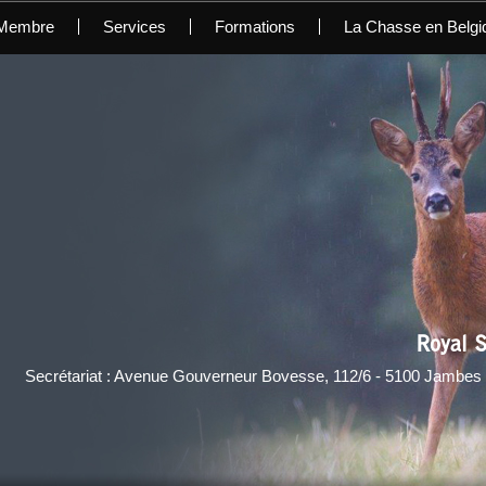
 Membre
Services
Formations
La Chasse en Belgi
Royal S
Secrétariat : Avenue Gouverneur Bovesse, 112/6 - 5100 Jambes