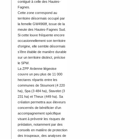
contiguë à celle des Hautes-
Fagnes.
Cette zone correspond au
territoire désormais occupé par
la femelle GW4968f, issue de la
meute des Hautes-Fagnes Sud.
Si cette louve fréquente encore
occasionnellement son territoire
d’origine, elle semble désormais
s’être établie de manière durable
sur un territoire distinct, précise
le SPW.
La ZPP Ardenne liégeoise
couvre un peu plus de 11 000
hectares répartis entre les
communes de Stoumont (4 220
ha), Spa (3 484 ha), Stavelot (3
231 ha) et Theux (449 ha). Sa
création permettra aux éleveurs
concernés de bénéficier d’un
accompagnement spécifique
visant à prévenir les risques de
prédation, notamment par des
conseils en matière de protection
des troupeaux, des analyses de