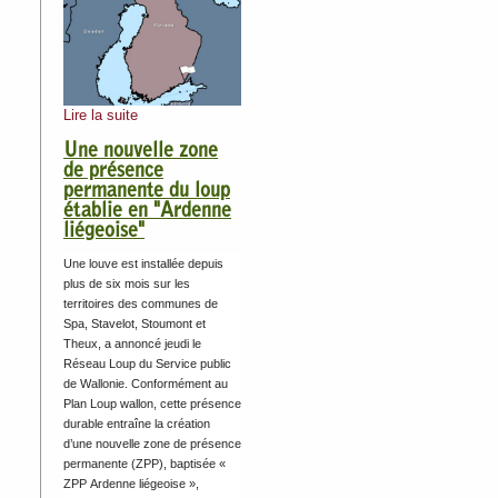
Lire la suite
Une nouvelle zone
de présence
permanente du loup
établie en "Ardenne
liégeoise"
Une louve est installée depuis
plus de six mois sur les
territoires des communes de
Spa, Stavelot, Stoumont et
Theux, a annoncé jeudi le
Réseau Loup du Service public
de Wallonie. Conformément au
Plan Loup wallon, cette présence
durable entraîne la création
d’une nouvelle zone de présence
permanente (ZPP), baptisée «
ZPP Ardenne liégeoise »,