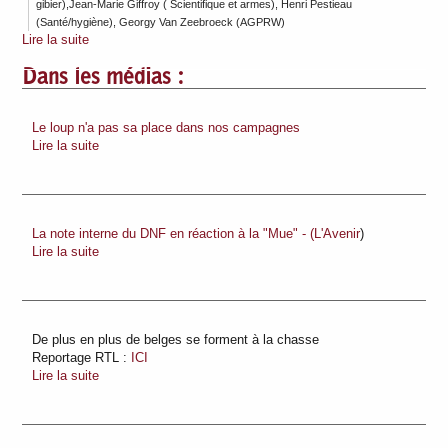
gibier),Jean-Marie Giffroy ( Scientifique et armes), Henri Pestieau
(Santé/hygiène), Georgy Van Zeebroeck (AGPRW)
Lire la suite
Dans les médias :
Le loup n'a pas sa place dans nos campagnes
Lire la suite
La note interne du DNF en réaction à la "Mue" - (L'Avenir
)
Lire la suite
De plus en plus de belges se forment à la chasse
Reportage RTL :
ICI
Lire la suite