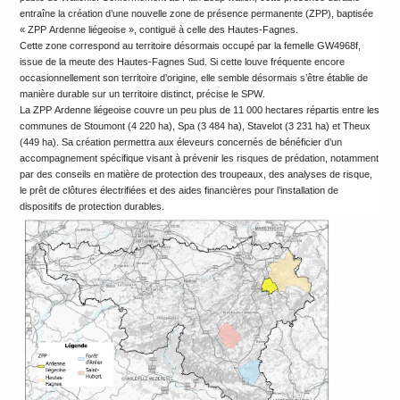
entraîne la création d’une nouvelle zone de présence permanente (ZPP), baptisée
« ZPP Ardenne liégeoise », contiguë à celle des Hautes-Fagnes.
Cette zone correspond au territoire désormais occupé par la femelle GW4968f,
issue de la meute des Hautes-Fagnes Sud. Si cette louve fréquente encore
occasionnellement son territoire d’origine, elle semble désormais s’être établie de
manière durable sur un territoire distinct, précise le SPW.
La ZPP Ardenne liégeoise couvre un peu plus de 11 000 hectares répartis entre les
communes de Stoumont (4 220 ha), Spa (3 484 ha), Stavelot (3 231 ha) et Theux
(449 ha). Sa création permettra aux éleveurs concernés de bénéficier d’un
accompagnement spécifique visant à prévenir les risques de prédation, notamment
par des conseils en matière de protection des troupeaux, des analyses de risque,
le prêt de clôtures électrifiées et des aides financières pour l’installation de
dispositifs de protection durables.