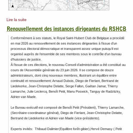
Lire la suite
Renouvellement des instances dirigeantes du RSHCB
Conformément à ses statuts, le Royal Saint-Hubert Club de Belgique a procédé
en mai 2026 au renouvellement de ses instances dirigeantes à l’issue d’un
processus électoral démocratique et transparent assez unique puisqu’il est
organisé auprès de l’ensemble de ses membres sous le contrôle d’un bureau
d’huissiers de justice.
À l’issue de ces élections, le nouveau Conseil d’administration a été constitué au
cours de l’Assemblée générale du 23 juin 2026. Il se compose de douze
administrateurs, dont cinq nouveaux membres, illustrant un équilibre entre
continuité et renouvellement: Arnaud Dubois, Diego de Fierlant, Bertrand de
Liedekerke, Jean-Christophe Delatte, Serge Fallon, Gaëtan Jamar, Thierry
Lamarche, Julie Leclercq, Benoît Petit, Manu Poswick, Tanguy de Radzitzky,
Adrien van Maele.
Le Bureau exécutif est composé de Benoît Petit (Président), Thierry Lamarche,
(Secrétaire-coordinateur général), Diego de Fierlant, Jean-Christophe Delatte,
Bertrand de Liedekerke et Adrien van Maele (vice-présidents).
Experts invités: Thibaud Dalimier(Equilibre forêt-gibier),Hervé Demasy ( Petit