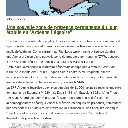
Lire la suite
Une nouvelle zone de présence permanente du loup
établie en "Ardenne liégeoise"
Une louve est installée depuis plus de six mois sur les territoires des communes de
Spa, Stavelot, Stoumont et Theux, a annoncé jeudi le Réseau Loup du Service
public de Wallonie. Conformément au Plan Loup wallon, cette présence durable
entraîne la création d’une nouvelle zone de présence permanente (ZPP), baptisée
« ZPP Ardenne liégeoise », contiguë à celle des Hautes-Fagnes.
Cette zone correspond au territoire désormais occupé par la femelle GW4968f,
issue de la meute des Hautes-Fagnes Sud. Si cette louve fréquente encore
occasionnellement son territoire d’origine, elle semble désormais s’être établie de
manière durable sur un territoire distinct, précise le SPW.
La ZPP Ardenne liégeoise couvre un peu plus de 11 000 hectares répartis entre les
communes de Stoumont (4 220 ha), Spa (3 484 ha), Stavelot (3 231 ha) et Theux
(449 ha). Sa création permettra aux éleveurs concernés de bénéficier d’un
accompagnement spécifique visant à prévenir les risques de prédation, notamment
par des conseils en matière de protection des troupeaux, des analyses de risque,
le prêt de clôtures électrifiées et des aides financières pour l’installation de
dispositifs de protection durables.