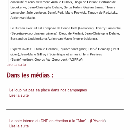
continuité et renouvellement: Arnaud Dubois, Diego de Fierlant, Bertrand de
Liedekerke, Jean-Christophe Delatte, Serge Fallon, Gaëtan Jamar, Thierry
Lamarche, Julie Leclercq, Benoît Petit, Manu Poswick, Tanguy de Radzitzky,
Adrien van Maele.
Le Bureau exécutif est composé de Benoît Petit (Président), Thierry Lamarche,
(Secrétaire-coordinateur général), Diego de Fierlant, Jean-Christophe Delatte,
Bertrand de Liedekerke et Adrien van Maele (vice-présidents).
Experts invités: Thibaud Dalimier(Equilibre forêt-gibier),Hervé Demasy ( Petit
gibier),Jean-Marie Giffroy ( Scientifique et armes), Henri Pestieau
(Santé/hygiène), Georgy Van Zeebroeck (AGPRW)
Lire la suite
Dans les médias :
Le loup n'a pas sa place dans nos campagnes
Lire la suite
La note interne du DNF en réaction à la "Mue" - (L'Avenir
)
Lire la suite