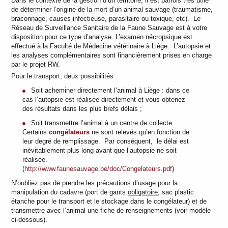
Dans le contexte de la gestion d’un territoire, il est parfois très utile
de déterminer l’origine de la mort d’un animal sauvage (traumatisme,
braconnage, causes infectieuse, parasitaire ou toxique, etc). Le
Réseau de Surveillance Sanitaire de la Faune Sauvage est à votre
disposition pour ce type d’analyse. L’examen nécropsique est
effectué à la Faculté de Médecine vétérinaire à Liège. L’autopsie et
les analyses complémentaires sont financièrement prises en charge
par le projet RW.
Pour le transport, deux possibilités :
Soit acheminer directement l’animal à Liège : dans ce
cas l’autopsie est réalisée directement et vous obtenez
des résultats dans les plus brefs délais ;
Soit transmettre l’animal à un centre de collecte.
Certains
congélateurs
ne sont relevés qu’en fonction de
leur degré de remplissage. Par conséquent, le délai est
inévitablement plus long avant que l’autopsie ne soit
réalisée.
(
http://www.faunesauvage.be/doc/Congelateurs.pdf
)
N’oubliez pas de prendre les précautions d’usage pour la
manipulation du cadavre (port de gants
obligatoire
, sac plastic
étanche pour le transport et le stockage dans le congélateur) et de
transmettre avec l’animal une fiche de renseignements (voir modèle
ci-dessous).