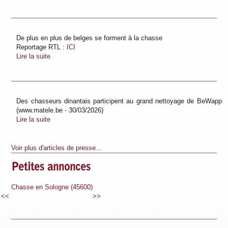
De plus en plus de belges se forment à la chasse
Reportage RTL :
ICI
Lire la suite
Des chasseurs dinantais participent au grand nettoyage de BeWapp
(www.matele.be - 30/03/2026)
Lire la suite
Voir plus d'articles de presse...
Petites annonces
600)
Chasse en Sologne (45600)
Chasse en Sologne (45600)
<<
>>