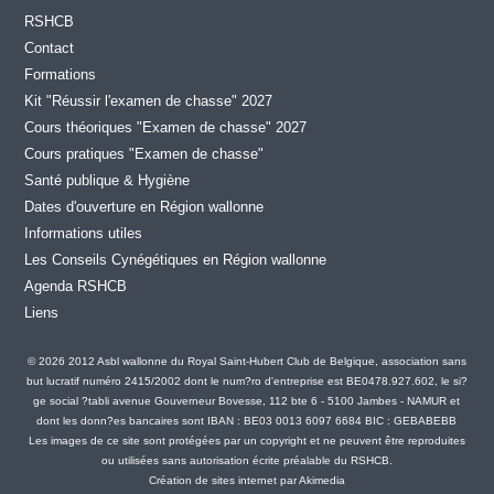
RSHCB
Contact
Formations
Kit "Réussir l'examen de chasse" 2027
Cours théoriques "Examen de chasse" 2027
Cours pratiques "Examen de chasse"
Santé publique & Hygiène
Dates d'ouverture en Région wallonne
Informations utiles
Les Conseils Cynégétiques en Région wallonne
Agenda RSHCB
Liens
© 2026 2012 Asbl wallonne du Royal Saint-Hubert Club de Belgique, association sans
but lucratif numéro 2415/2002 dont le num?ro d'entreprise est BE0478.927.602, le si?
ge social ?tabli avenue Gouverneur Bovesse, 112 bte 6 - 5100 Jambes - NAMUR et
dont les donn?es bancaires sont IBAN : BE03 0013 6097 6684 BIC : GEBABEBB
Les images de ce site sont protégées par un copyright et ne peuvent être reproduites
ou utilisées sans autorisation écrite préalable du RSHCB.
Création de sites internet par Akimedia