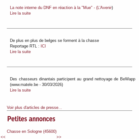
La note interne du DNF en réaction à la "Mue" - (L'Avenir
)
Lire la suite
De plus en plus de belges se forment à la chasse
Reportage RTL :
ICI
Lire la suite
Des chasseurs dinantais participent au grand nettoyage de BeWapp
(www.matele.be - 30/03/2026)
Lire la suite
Voir plus d'articles de presse...
Petites annonces
600)
Chasse en Sologne (45600)
Chasse en Sologne (45600)
<<
>>