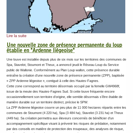
Lire la suite
Une nouvelle zone de présence permanente du loup
établie en "Ardenne liégeoise"
Une louve est installée depuis plus de six mois sur les territoires des communes de
Spa, Stavelot, Stoumont et Theux, a annoncé jeudi le Réseau Loup du Service
public de Wallonie. Conformément au Plan Loup wallon, cette présence durable
entraîne la création d’une nouvelle zone de présence permanente (ZPP), baptisée
« ZPP Ardenne liégeoise », contiguë à celle des Hautes-Fagnes.
Cette zone correspond au territoire désormais occupé par la femelle GW4968f,
issue de la meute des Hautes-Fagnes Sud. Si cette louve fréquente encore
occasionnellement son territoire d’origine, elle semble désormais s’être établie de
manière durable sur un territoire distinct, précise le SPW.
La ZPP Ardenne liégeoise couvre un peu plus de 11 000 hectares répartis entre les
communes de Stoumont (4 220 ha), Spa (3 484 ha), Stavelot (3 231 ha) et Theux
(449 ha). Sa création permettra aux éleveurs concernés de bénéficier d’un
accompagnement spécifique visant à prévenir les risques de prédation, notamment
par des conseils en matière de protection des troupeaux, des analyses de risque,