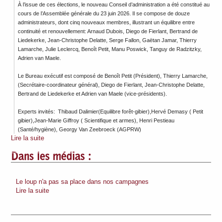
À l’issue de ces élections, le nouveau Conseil d’administration a été constitué au
cours de l’Assemblée générale du 23 juin 2026. Il se compose de douze
administrateurs, dont cinq nouveaux membres, illustrant un équilibre entre
continuité et renouvellement: Arnaud Dubois, Diego de Fierlant, Bertrand de
Liedekerke, Jean-Christophe Delatte, Serge Fallon, Gaëtan Jamar, Thierry
Lamarche, Julie Leclercq, Benoît Petit, Manu Poswick, Tanguy de Radzitzky,
Adrien van Maele.
Le Bureau exécutif est composé de Benoît Petit (Président), Thierry Lamarche,
(Secrétaire-coordinateur général), Diego de Fierlant, Jean-Christophe Delatte,
Bertrand de Liedekerke et Adrien van Maele (vice-présidents).
Experts invités: Thibaud Dalimier(Equilibre forêt-gibier),Hervé Demasy ( Petit
gibier),Jean-Marie Giffroy ( Scientifique et armes), Henri Pestieau
(Santé/hygiène), Georgy Van Zeebroeck (AGPRW)
Lire la suite
Dans les médias :
Le loup n'a pas sa place dans nos campagnes
Lire la suite