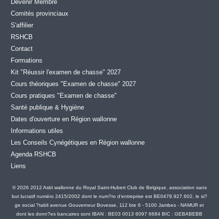
Devenir Membre
Comités provinciaux
S'affilier
RSHCB
Contact
Formations
Kit "Réussir l'examen de chasse" 2027
Cours théoriques "Examen de chasse" 2027
Cours pratiques "Examen de chasse"
Santé publique & Hygiène
Dates d'ouverture en Région wallonne
Informations utiles
Les Conseils Cynégétiques en Région wallonne
Agenda RSHCB
Liens
© 2026 2012 Asbl wallonne du Royal Saint-Hubert Club de Belgique, association sans
but lucratif numéro 2415/2002 dont le num?ro d'entreprise est BE0478.927.602, le si?
ge social ?tabli avenue Gouverneur Bovesse, 112 bte 6 - 5100 Jambes - NAMUR et
dont les donn?es bancaires sont IBAN : BE03 0013 6097 6684 BIC : GEBABEBB