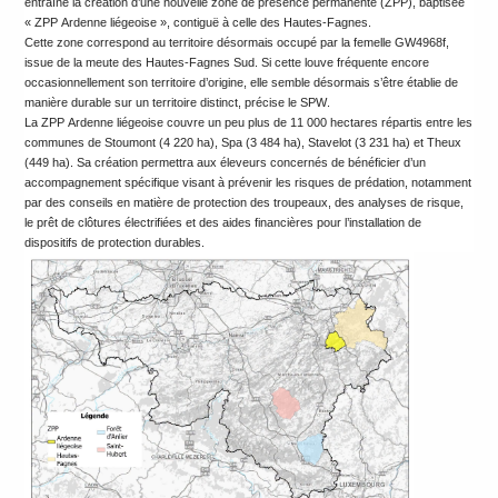
entraîne la création d’une nouvelle zone de présence permanente (ZPP), baptisée
« ZPP Ardenne liégeoise », contiguë à celle des Hautes-Fagnes.
Cette zone correspond au territoire désormais occupé par la femelle GW4968f,
issue de la meute des Hautes-Fagnes Sud. Si cette louve fréquente encore
occasionnellement son territoire d’origine, elle semble désormais s’être établie de
manière durable sur un territoire distinct, précise le SPW.
La ZPP Ardenne liégeoise couvre un peu plus de 11 000 hectares répartis entre les
communes de Stoumont (4 220 ha), Spa (3 484 ha), Stavelot (3 231 ha) et Theux
(449 ha). Sa création permettra aux éleveurs concernés de bénéficier d’un
accompagnement spécifique visant à prévenir les risques de prédation, notamment
par des conseils en matière de protection des troupeaux, des analyses de risque,
le prêt de clôtures électrifiées et des aides financières pour l’installation de
dispositifs de protection durables.