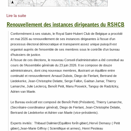
Lire la suite
Renouvellement des instances dirigeantes du RSHCB
Conformément à ses statuts, le Royal Saint-Hubert Club de Belgique a procédé
en mai 2026 au renouvellement de ses instances dirigeantes à l’issue d’un
processus électoral démocratique et transparent assez unique puisqu’il est
organisé auprès de l’ensemble de ses membres sous le contrôle d’un bureau
d’huissiers de justice.
À l’issue de ces élections, le nouveau Conseil d’administration a été constitué au
cours de l’Assemblée générale du 23 juin 2026. Il se compose de douze
administrateurs, dont cinq nouveaux membres, illustrant un équilibre entre
continuité et renouvellement: Arnaud Dubois, Diego de Fierlant, Bertrand de
Liedekerke, Jean-Christophe Delatte, Serge Fallon, Gaëtan Jamar, Thierry
Lamarche, Julie Leclercq, Benoît Petit, Manu Poswick, Tanguy de Radzitzky,
Adrien van Maele.
Le Bureau exécutif est composé de Benoît Petit (Président), Thierry Lamarche,
(Secrétaire-coordinateur général), Diego de Fierlant, Jean-Christophe Delatte,
Bertrand de Liedekerke et Adrien van Maele (vice-présidents).
Experts invités: Thibaud Dalimier(Equilibre forêt-gibier),Hervé Demasy ( Petit
gibier),Jean-Marie Giffroy ( Scientifique et armes), Henri Pestieau