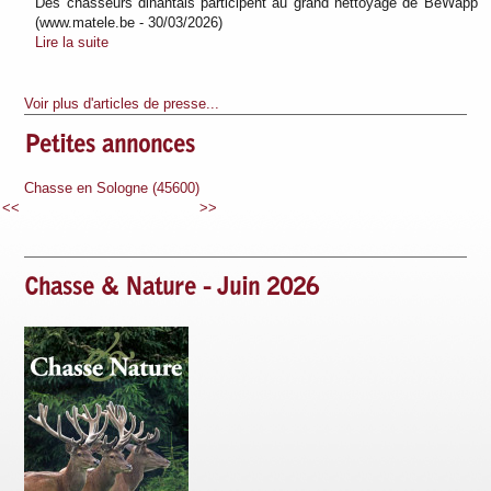
Des chasseurs dinantais participent au grand nettoyage de BeWapp
(www.matele.be - 30/03/2026)
Lire la suite
Voir plus d'articles de presse...
Petites annonces
600)
Chasse en Sologne (45600)
Chasse en Sologne (45600)
<<
>>
Chasse & Nature - Juin 2026