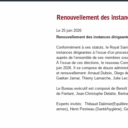
Renouvellement des insta
Le 25 juin 2026
Renouvellement des instances dirigean
Conformément à ses statuts, le Royal Sain
instances dirigeantes à l’issue d’un proces
auprès de l’ensemble de ses membres sous l
À l’issue de ces élections, le nouveau Cons
juin 2026. Il se compose de douze administr
et renouvellement: Arnaud Dubois, Diego de
Gaëtan Jamar, Thierry Lamarche, Julie Lec
Le Bureau exécutif est composé de Benoît P
de Fierlant, Jean-Christophe Delatte, Bertr
Experts invités: Thibaud Dalimier(Equilibre 
armes), Henri Pestieau (Santé/hygiène),