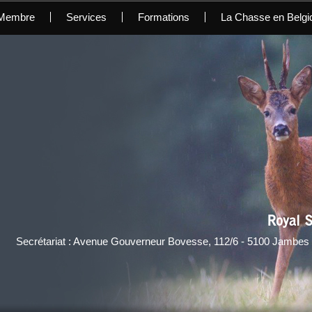
 Membre
Services
Formations
La Chasse en Belgi
Royal S
Secrétariat : Avenue Gouverneur Bovesse, 112/6 - 5100 Jambes