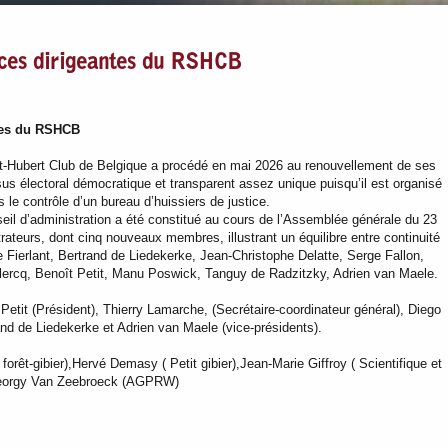
nces dirigeantes du RSHCB
tes du RSHCB
t-Hubert Club de Belgique a procédé en mai 2026 au renouvellement de ses
sus électoral démocratique et transparent assez unique puisqu’il est organisé
e contrôle d’un bureau d’huissiers de justice.
eil d’administration a été constitué au cours de l’Assemblée générale du 23
ateurs, dont cinq nouveaux membres, illustrant un équilibre entre continuité
 Fierlant, Bertrand de Liedekerke, Jean-Christophe Delatte, Serge Fallon,
lercq, Benoît Petit, Manu Poswick, Tanguy de Radzitzky, Adrien van Maele.
etit (Président), Thierry Lamarche, (Secrétaire-coordinateur général), Diego
and de Liedekerke et Adrien van Maele (vice-présidents).
forêt-gibier),Hervé Demasy ( Petit gibier),Jean-Marie Giffroy ( Scientifique et
 Georgy Van Zeebroeck (AGPRW)