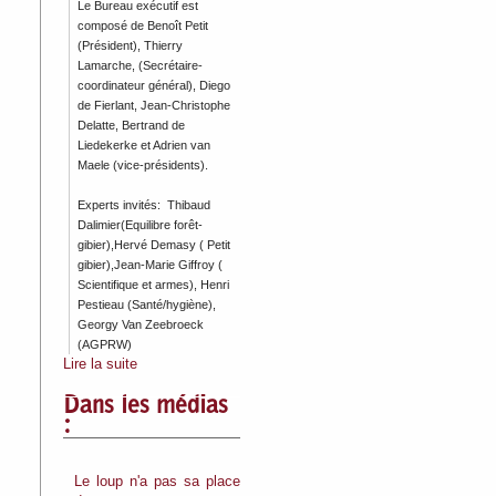
Le Bureau exécutif est
composé de Benoît Petit
(Président), Thierry
Lamarche, (Secrétaire-
coordinateur général), Diego
de Fierlant, Jean-Christophe
Delatte, Bertrand de
Liedekerke et Adrien van
Maele (vice-présidents).
Experts invités: Thibaud
Dalimier(Equilibre forêt-
gibier),Hervé Demasy ( Petit
gibier),Jean-Marie Giffroy (
Scientifique et armes), Henri
Pestieau (Santé/hygiène),
Georgy Van Zeebroeck
(AGPRW)
Lire la suite
Dans les médias
:
Le loup n'a pas sa place