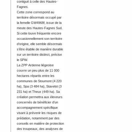
contiguë à celle des Hautes-
Fagnes.
Cette zone correspond au
territoire désormais occupé par
la femelle GW4968f, issue de la
meute des Hautes-Fagnes Sud.
Si cette louve fréquente encore
occasionnellement son territoire
d’origine, elle semble désormais
s’être établie de manière durable
sur un territoire distinct, précise
le SPW.
La ZPP Ardenne liégeoise
couvre un peu plus de 11 000
hectares répartis entre les
communes de Stoumont (4 220
ha), Spa (3 484 ha), Stavelot (3
231 ha) et Theux (449 ha). Sa
création permettra aux éleveurs
concernés de bénéficier d’un
accompagnement spécifique
visant à prévenir les risques de
prédation, notamment par des
conseils en matière de protection
des troupeaux, des analyses de