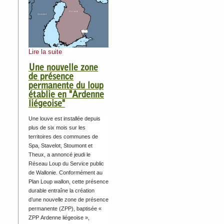
Lire la suite
Une nouvelle zone
de présence
permanente du loup
établie en "Ardenne
liégeoise"
Une louve est installée depuis
plus de six mois sur les
territoires des communes de
Spa, Stavelot, Stoumont et
Theux, a annoncé jeudi le
Réseau Loup du Service public
de Wallonie. Conformément au
Plan Loup wallon, cette présence
durable entraîne la création
d’une nouvelle zone de présence
permanente (ZPP), baptisée «
ZPP Ardenne liégeoise »,