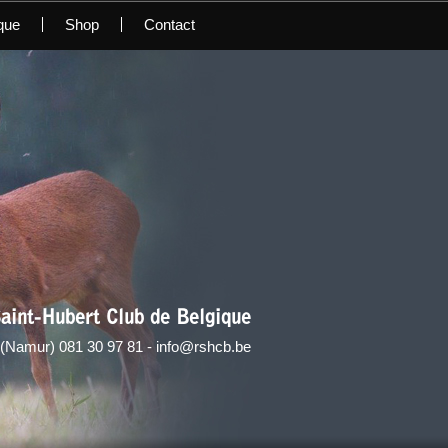
que
Shop
Contact
aint-Hubert Club de Belgique
 (Namur) 081 30 97 81 - info@rshcb.be