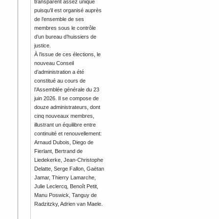
transparent assez unique
puisqu’il est organisé auprès
de l’ensemble de ses
membres sous le contrôle
d’un bureau d’huissiers de
justice.
À l’issue de ces élections, le
nouveau Conseil
d’administration a été
constitué au cours de
l’Assemblée générale du 23
juin 2026. Il se compose de
douze administrateurs, dont
cinq nouveaux membres,
illustrant un équilibre entre
continuité et renouvellement:
Arnaud Dubois, Diego de
Fierlant, Bertrand de
Liedekerke, Jean-Christophe
Delatte, Serge Fallon, Gaëtan
Jamar, Thierry Lamarche,
Julie Leclercq, Benoît Petit,
Manu Poswick, Tanguy de
Radzitzky, Adrien van Maele.