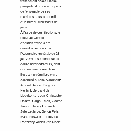
transparent assez unique
puisqu’il est organisé auprès
de l’ensemble de ses
membres sous le contrôle
d’un bureau d’huissiers de
justice.
À l’issue de ces élections, le
nouveau Conseil
d’administration a été
constitué au cours de
l’Assemblée générale du 23
juin 2026. Il se compose de
douze administrateurs, dont
cinq nouveaux membres,
illustrant un équilibre entre
continuité et renouvellement:
Arnaud Dubois, Diego de
Fierlant, Bertrand de
Liedekerke, Jean-Christophe
Delatte, Serge Fallon, Gaëtan
Jamar, Thierry Lamarche,
Julie Leclercq, Benoît Petit,
Manu Poswick, Tanguy de
Radzitzky, Adrien van Maele.