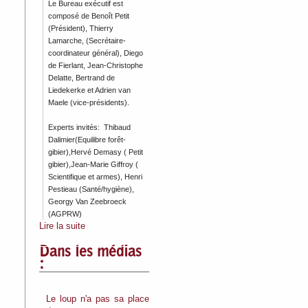
Le Bureau exécutif est
composé de Benoît Petit
(Président), Thierry
Lamarche, (Secrétaire-
coordinateur général), Diego
de Fierlant, Jean-Christophe
Delatte, Bertrand de
Liedekerke et Adrien van
Maele (vice-présidents).
Experts invités: Thibaud
Dalimier(Equilibre forêt-
gibier),Hervé Demasy ( Petit
gibier),Jean-Marie Giffroy (
Scientifique et armes), Henri
Pestieau (Santé/hygiène),
Georgy Van Zeebroeck
(AGPRW)
Lire la suite
Dans les médias
:
Le loup n'a pas sa place