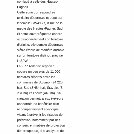
contiguë à celle des Hautes-
Fagnes.
Cette zone correspond au
territoire désormais occupé par
la femelle GW4968f, issue de la
meute des Hautes-Fagnes Sud.
Si cette louve fréquente encore
occasionnellement son territoire
d’origine, elle semble désormais
s’être établie de manière durable
sur un territoire distinct, précise
le SPW.
La ZPP Ardenne liégeoise
couvre un peu plus de 11 000
hectares répartis entre les
communes de Stoumont (4 220
ha), Spa (3 484 ha), Stavelot (3
231 ha) et Theux (449 ha). Sa
création permettra aux éleveurs
concernés de bénéficier d’un
accompagnement spécifique
visant à prévenir les risques de
prédation, notamment par des
conseils en matière de protection
des troupeaux, des analyses de