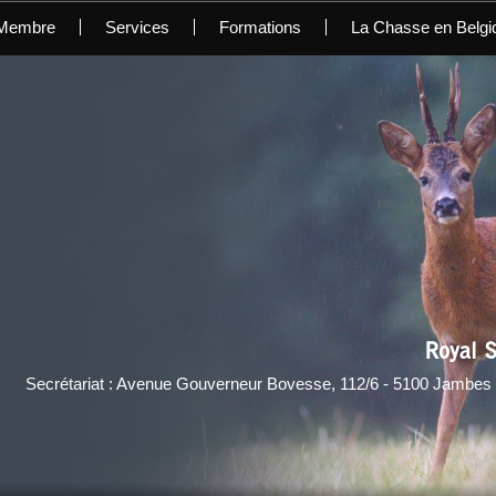
 Membre
Services
Formations
La Chasse en Belgi
Royal S
Secrétariat : Avenue Gouverneur Bovesse, 112/6 - 5100 Jambes