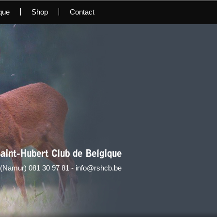
que
Shop
Contact
aint-Hubert Club de Belgique
 (Namur) 081 30 97 81 - info@rshcb.be