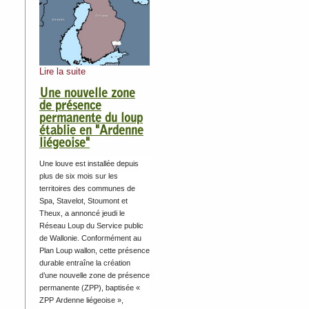
Lire la suite
Une nouvelle zone
de présence
permanente du loup
établie en "Ardenne
liégeoise"
Une louve est installée depuis
plus de six mois sur les
territoires des communes de
Spa, Stavelot, Stoumont et
Theux, a annoncé jeudi le
Réseau Loup du Service public
de Wallonie. Conformément au
Plan Loup wallon, cette présence
durable entraîne la création
d’une nouvelle zone de présence
permanente (ZPP), baptisée «
ZPP Ardenne liégeoise »,