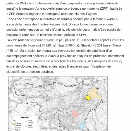
public de Wallonie. Conformément au Plan Loup wallon, cette présence durable
entraîne la création d’une nouvelle zone de présence permanente (ZPP), baptisée
« ZPP Ardenne liégeoise », contiguë à celle des Hautes-Fagnes.
Cette zone correspond au territoire désormais occupé par la femelle GW4968f,
issue de la meute des Hautes-Fagnes Sud. Si cette louve fréquente encore
occasionnellement son territoire d’origine, elle semble désormais s’être établie de
manière durable sur un territoire distinct, précise le SPW.
La ZPP Ardenne liégeoise couvre un peu plus de 11 000 hectares répartis entre les
communes de Stoumont (4 220 ha), Spa (3 484 ha), Stavelot (3 231 ha) et Theux
(449 ha). Sa création permettra aux éleveurs concernés de bénéficier d’un
accompagnement spécifique visant à prévenir les risques de prédation, notamment
par des conseils en matière de protection des troupeaux, des analyses de risque,
le prêt de clôtures électrifiées et des aides financières pour l’installation de
dispositifs de protection durables.