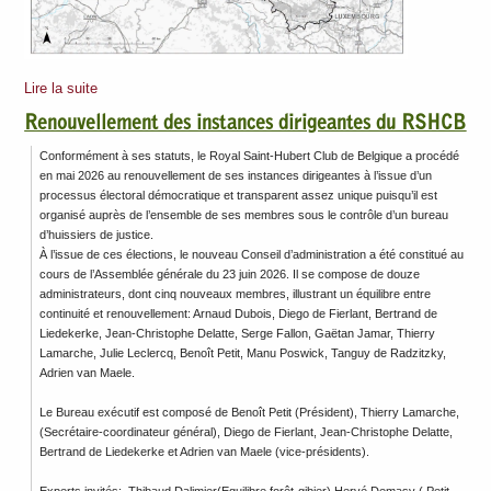
Lire la suite
Renouvellement des instances dirigeantes du RSHCB
Conformément à ses statuts, le Royal Saint-Hubert Club de Belgique a procédé
en mai 2026 au renouvellement de ses instances dirigeantes à l’issue d’un
processus électoral démocratique et transparent assez unique puisqu’il est
organisé auprès de l’ensemble de ses membres sous le contrôle d’un bureau
d’huissiers de justice.
À l’issue de ces élections, le nouveau Conseil d’administration a été constitué au
cours de l’Assemblée générale du 23 juin 2026. Il se compose de douze
administrateurs, dont cinq nouveaux membres, illustrant un équilibre entre
continuité et renouvellement: Arnaud Dubois, Diego de Fierlant, Bertrand de
Liedekerke, Jean-Christophe Delatte, Serge Fallon, Gaëtan Jamar, Thierry
Lamarche, Julie Leclercq, Benoît Petit, Manu Poswick, Tanguy de Radzitzky,
Adrien van Maele.
Le Bureau exécutif est composé de Benoît Petit (Président), Thierry Lamarche,
(Secrétaire-coordinateur général), Diego de Fierlant, Jean-Christophe Delatte,
Bertrand de Liedekerke et Adrien van Maele (vice-présidents).
Experts invités: Thibaud Dalimier(Equilibre forêt-gibier),Hervé Demasy ( Petit