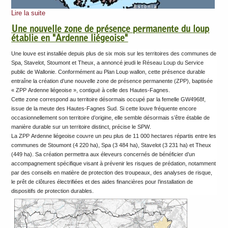
Lire la suite
Une nouvelle zone de présence permanente du loup
établie en "Ardenne liégeoise"
Une louve est installée depuis plus de six mois sur les territoires des communes de
Spa, Stavelot, Stoumont et Theux, a annoncé jeudi le Réseau Loup du Service
public de Wallonie. Conformément au Plan Loup wallon, cette présence durable
entraîne la création d’une nouvelle zone de présence permanente (ZPP), baptisée
« ZPP Ardenne liégeoise », contiguë à celle des Hautes-Fagnes.
Cette zone correspond au territoire désormais occupé par la femelle GW4968f,
issue de la meute des Hautes-Fagnes Sud. Si cette louve fréquente encore
occasionnellement son territoire d’origine, elle semble désormais s’être établie de
manière durable sur un territoire distinct, précise le SPW.
La ZPP Ardenne liégeoise couvre un peu plus de 11 000 hectares répartis entre les
communes de Stoumont (4 220 ha), Spa (3 484 ha), Stavelot (3 231 ha) et Theux
(449 ha). Sa création permettra aux éleveurs concernés de bénéficier d’un
accompagnement spécifique visant à prévenir les risques de prédation, notamment
par des conseils en matière de protection des troupeaux, des analyses de risque,
le prêt de clôtures électrifiées et des aides financières pour l’installation de
dispositifs de protection durables.