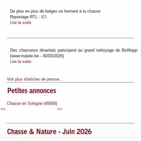
De plus en plus de belges se forment à la chasse
Reportage RTL :
ICI
Lire la suite
Des chasseurs dinantais participent au grand nettoyage de BeWapp
(www.matele.be - 30/03/2026)
Lire la suite
Voir plus d'articles de presse...
Petites annonces
600)
Chasse en Sologne (45600)
Chasse en Sologne (45600)
<<
>>
Chasse & Nature - Juin 2026