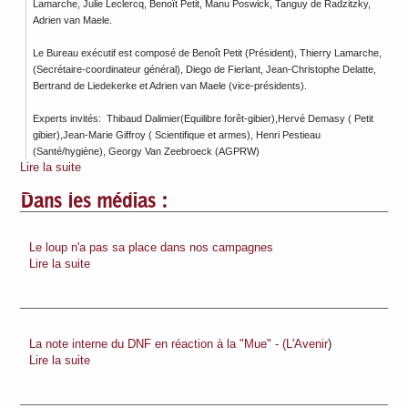
Lamarche, Julie Leclercq, Benoît Petit, Manu Poswick, Tanguy de Radzitzky,
Adrien van Maele.
Le Bureau exécutif est composé de Benoît Petit (Président), Thierry Lamarche,
(Secrétaire-coordinateur général), Diego de Fierlant, Jean-Christophe Delatte,
Bertrand de Liedekerke et Adrien van Maele (vice-présidents).
Experts invités: Thibaud Dalimier(Equilibre forêt-gibier),Hervé Demasy ( Petit
gibier),Jean-Marie Giffroy ( Scientifique et armes), Henri Pestieau
(Santé/hygiène), Georgy Van Zeebroeck (AGPRW)
Lire la suite
Dans les médias :
Le loup n'a pas sa place dans nos campagnes
Lire la suite
La note interne du DNF en réaction à la "Mue" - (L'Avenir
)
Lire la suite